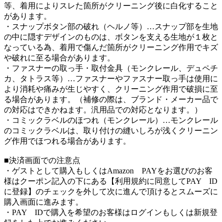
等、着用によりスレた箇所がクリーニング後に白化すること
があります。
・スナップボタン部の破れ（ヘルノ等）…スナップ部を生地
の中に隠すデザインのものは、ボタンを支える生地が１枚と
なっている為、着用で傷んだ箇所がクリーニング作用でキズ
や破れに至る場合があります。
・ファスナーの取っ手・取付金具（モンクレール、デュペチ
カ、タトラス等）…ファスナーやファスナー取っ手は使用に
より消耗や痛みが生じやすく、クリーニング作用で破損に至
る場合があります。（補修の際は、ブランド・メーカー品で
の対応はできかねます。汎用品での対応となります。）
・コミックラベルのほつれ（モンクレール）…モンクレール
のコミックラベルは、取り付けの縫いしろが浅くクリーニン
グ作用でほつれる場合があります。
■決済画面での注意点
・ゲストとして購入もしくはAmazon PAYをお選びのお客
様はクーポン記入の下にある【利用規約に同意してPAY ID
に登録】のチェックを外して次に進んで頂けるとスムーズに
購入画面に進みます。
・PAY IDで購入を希望のお客様はログインもしくは新規登