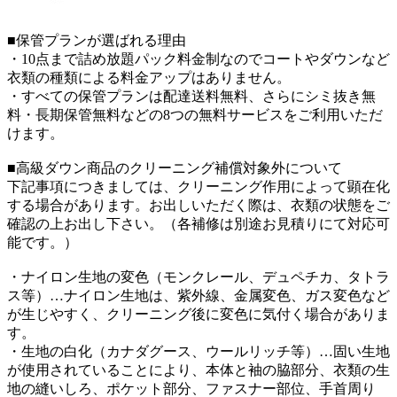
■保管プランが選ばれる理由
・10点まで詰め放題パック料金制なのでコートやダウンなど
衣類の種類による料金アップはありません。
・すべての保管プランは配達送料無料、さらにシミ抜き無
料・長期保管無料などの8つの無料サービスをご利用いただ
けます。
■高級ダウン商品のクリーニング補償対象外について
下記事項につきましては、クリーニング作用によって顕在化
する場合があります。お出しいただく際は、衣類の状態をご
確認の上お出し下さい。（各補修は別途お見積りにて対応可
能です。）
・ナイロン生地の変色（モンクレール、デュペチカ、タトラ
ス等）…ナイロン生地は、紫外線、金属変色、ガス変色など
が生じやすく、クリーニング後に変色に気付く場合がありま
す。
・生地の白化（カナダグース、ウールリッチ等）…固い生地
が使用されていることにより、本体と袖の脇部分、衣類の生
地の縫いしろ、ポケット部分、ファスナー部位、手首周り