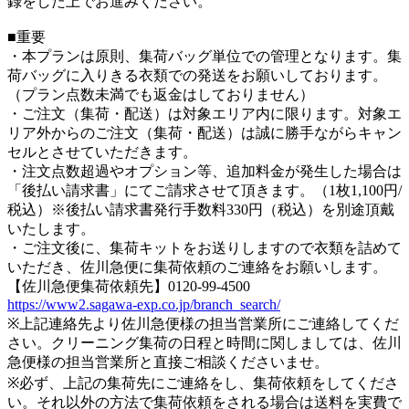
録をした上でお進みください。
■重要
・本プランは原則、集荷バッグ単位での管理となります。集
荷バッグに入りきる衣類での発送をお願いしております。
（プラン点数未満でも返金はしておりません）
・ご注文（集荷・配送）は対象エリア内に限ります。対象エ
リア外からのご注文（集荷・配送）は誠に勝手ながらキャン
セルとさせていただきます。
・注文点数超過やオプション等、追加料金が発生した場合は
「後払い請求書」にてご請求させて頂きます。（1枚1,100円/
税込）※後払い請求書発行手数料330円（税込）を別途頂戴
いたします。
・ご注文後に、集荷キットをお送りしますので衣類を詰めて
いただき、佐川急便に集荷依頼のご連絡をお願いします。
【佐川急便集荷依頼先】0120-99-4500
https://www2.sagawa-exp.co.jp/branch_search/
※上記連絡先より佐川急便様の担当営業所にご連絡してくだ
さい。クリーニング集荷の日程と時間に関しましては、佐川
急便様の担当営業所と直接ご相談くださいませ。
※必ず、上記の集荷先にご連絡をし、集荷依頼をしてくださ
い。それ以外の方法で集荷依頼をされる場合は送料を実費で