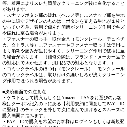
等、着用によりスレた箇所がクリーニング後に白化すること
があります。
・スナップボタン部の破れ（ヘルノ等）…スナップ部を生地
の中に隠すデザインのものは、ボタンを支える生地が１枚と
なっている為、着用で傷んだ箇所がクリーニング作用でキズ
や破れに至る場合があります。
・ファスナーの取っ手・取付金具（モンクレール、デュペチ
カ、タトラス等）…ファスナーやファスナー取っ手は使用に
より消耗や痛みが生じやすく、クリーニング作用で破損に至
る場合があります。（補修の際は、ブランド・メーカー品で
の対応はできかねます。汎用品での対応となります。）
・コミックラベルのほつれ（モンクレール）…モンクレール
のコミックラベルは、取り付けの縫いしろが浅くクリーニン
グ作用でほつれる場合があります。
■決済画面での注意点
・ゲストとして購入もしくはAmazon PAYをお選びのお客
様はクーポン記入の下にある【利用規約に同意してPAY ID
に登録】のチェックを外して次に進んで頂けるとスムーズに
購入画面に進みます。
・PAY IDで購入を希望のお客様はログインもしくは新規登