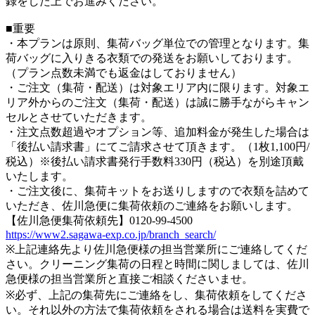
録をした上でお進みください。
■重要
・本プランは原則、集荷バッグ単位での管理となります。集
荷バッグに入りきる衣類での発送をお願いしております。
（プラン点数未満でも返金はしておりません）
・ご注文（集荷・配送）は対象エリア内に限ります。対象エ
リア外からのご注文（集荷・配送）は誠に勝手ながらキャン
セルとさせていただきます。
・注文点数超過やオプション等、追加料金が発生した場合は
「後払い請求書」にてご請求させて頂きます。（1枚1,100円/
税込）※後払い請求書発行手数料330円（税込）を別途頂戴
いたします。
・ご注文後に、集荷キットをお送りしますので衣類を詰めて
いただき、佐川急便に集荷依頼のご連絡をお願いします。
【佐川急便集荷依頼先】0120-99-4500
https://www2.sagawa-exp.co.jp/branch_search/
※上記連絡先より佐川急便様の担当営業所にご連絡してくだ
さい。クリーニング集荷の日程と時間に関しましては、佐川
急便様の担当営業所と直接ご相談くださいませ。
※必ず、上記の集荷先にご連絡をし、集荷依頼をしてくださ
い。それ以外の方法で集荷依頼をされる場合は送料を実費で