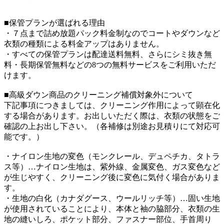
■保管プランが選ばれる理由
・７点まで詰め放題パック料金制なのでコートやダウンなど
衣類の種類による料金アップはありません。
・すべての保管プランは配達送料無料、さらにシミ抜き無
料・長期保管無料などの8つの無料サービスをご利用いただ
けます。
■高級ダウン商品のクリーニング補償対象外について
下記事項につきましては、クリーニング作用によって顕在化
する場合があります。お出しいただく際は、衣類の状態をご
確認の上お出し下さい。（各補修は別途お見積りにて対応可
能です。）
・ナイロン生地の変色（モンクレール、デュペチカ、タトラ
ス等）…ナイロン生地は、紫外線、金属変色、ガス変色など
が生じやすく、クリーニング後に変色に気付く場合がありま
す。
・生地の白化（カナダグース、ウールリッチ等）…固い生地
が使用されていることにより、本体と袖の脇部分、衣類の生
地の縫いしろ、ポケット部分、ファスナー部位、手首周り